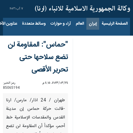
٧ آب ٢٠٢٦
الصفحة الرئيسية
إيران
العالم
آراء و حوارات
وسائط متعددة
عناوين الأخب
"حماس": المقاومة لن
تضع سلاحها حتى
تحرير الأقصى
٢٤‏/٠٣‏/٢٠٢٣، ٤:١٥ م
رمز الخبر:
85065194
طهران / 24 اذار/ مارس/ ارنا
-قالت حركة حماس إن مدينة
القدس والمقدسات الإسلامية خط
أحمر، مؤكداً أن المقاومة لن تضع