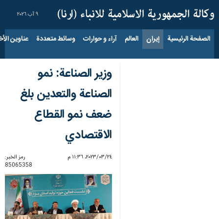
٩ آب ٢٠٢٦
الصفحة الرئيسية
إيران
العالم
آراء و حوارات
وسائط متعددة
عناوين الأخب
وزير الصناعة: نمو
الصناعة والتعدين بلغ
ضعف نمو القطاع
الاقتصادي
٢٤‏/٠٣‏/٢٠٢٣، ١١:٣٦ م
رمز الخبر:
85065358