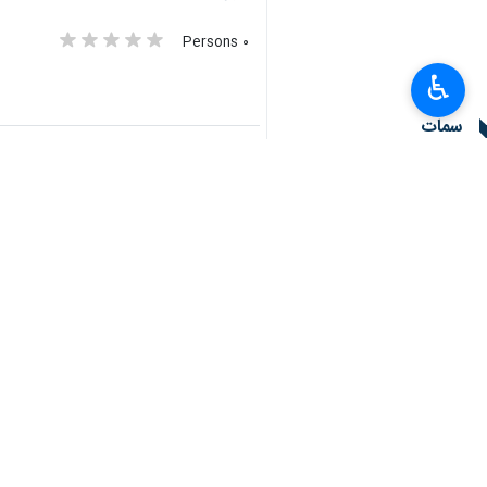
وفي كلمة له خلال المسيرات الكبرى التي
بال حتى ينال وطننا الحرية الكاملة والاستق
♿︎
وأكد بقوله : نريد سلاما حقيقيا لا سلا
التغطية على إجرامها.
وتابع : نقول لقائد الثورة، راهن على ش
ظنت أن معركتها في اليمن ستكون نزهة".
واستطرد عضو المجلس السياسي الأعلى في ص
وحول مزاعم تحالف العدوان بشأن "التواجد 
يذهبون للسلام والحوار مع إيران.
وأردف بقوله : أرادوا للدولة اليمنية 
الاجتماعي لاحتضان فقرائه ومساكينه واتج