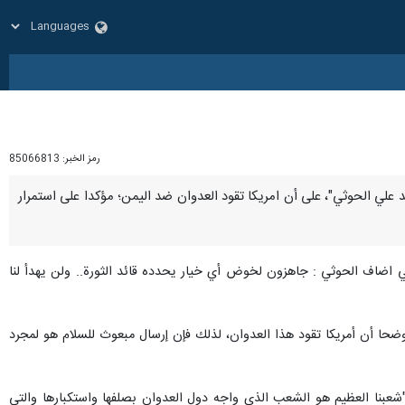
رمز الخبر:
85066813