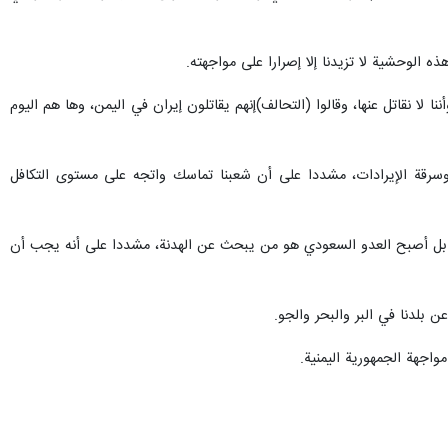
محمد علي الحوثي"، على أن امريكا تقود العدوان ضد اليمن؛ مؤكدا على استمرار