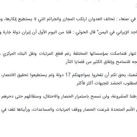
رنا - قال عضو المجلس السياسي الأعلى في حكومة الانقاذ الوطني اليمنية بصنعاء "
زيمة سيكبر على دول التحالف لتصبح هزيمة منكرة تُخلد لكل شعوب العالم.