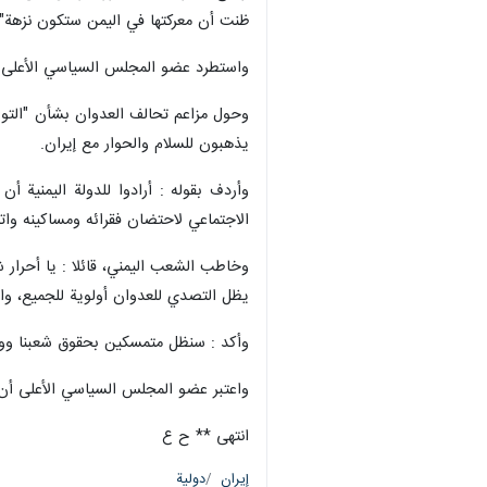
طهران / 26 اذار / مارس / ا
هذا العدوان لن يعني سوى أن حجم اله