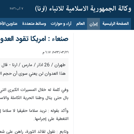
٧ آب ٢٠٢٦
الصفحة الرئيسية
إيران
العالم
آراء و حوارات
وسائط متعددة
عناوين الأخب
صنعاء : امريكا تقود العد
٢٦‏/٠٣‏/٢٠٢٣، ٦:١٧ م