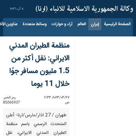
٨ آب ٢٠٢٦
الصفحة الرئيسية
إيران
العالم
آراء و حوارات
وسائط متعددة
عناوين الأخب
منظمة الطيران المدني
الايراني: نقل أكثر من
1.5 مليون مسافر جوًا
خلال 11 يوما
٢٧‏/٠٣‏/٢٠٢٣، ٢:٣٣
رمز الخبر:
ص
85066937
طهران / 27 اذار/مارس/ارنا- أعلن
المتحدث الرسمي باسم منظمة
الطيران المدني الايراني، نقل