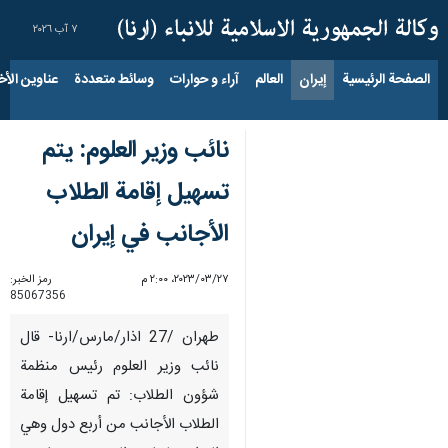
٧ آب ٢٠٢٦
الصفحة الرئيسية
إيران
العالم
آراء و حوارات
وسائط متعددة
عناوين الأخب
نائب وزير العلوم: یتم
تسهيل إقامة الطلاب
الأجانب في إيران
٢٧‏/٠٣‏/٢٠٢٣، ٢:٠٠ م
رمز الخبر:
85067356
طهران /27 اذار/مارس/ارنا- قال
نائب وزير العلوم رئيس منظمة
شؤون الطلاب: تم تسهيل إقامة
الطلاب الأجانب من أربع دول وهي