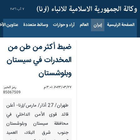
٧ آب ٢٠٢٦
الصفحة الرئيسية
إيران
العالم
آراء و حوارات
وسائط متعددة
عناوين الأخب
ضبط أكثر من طن من
المخدرات في سيستان
وبلوشستان
٢٧‏/٠٣‏/٢٠٢٣، ٣:٠١ م
رمز الخبر:
85067509
طهران/ 27 أذار/ مارس/إرنا- أعلن
قائد قوى الأمن الداخلي في
محافظة سيستان وبلوشستان
جنوب شرق البلاد، العميد