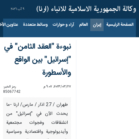
٩ آب ٢٠٢٦
الصفحة الرئيسية
إيران
العالم
آراء و حوارات
وسائط متعددة
عناوين الأخب
نبوءة "العقد الثامن" في
"إسرائيل" بين الواقع
والأسطورة
٢٧‏/٠٣‏/٢٠٢٣، ٩:٠٧ م
رمز الخبر:
85067742
طهران / 27 اذار / مارس/ ارنا -ما
يحدث الآن في "إسرائيل" من
انشقاقات وفجوات مجتمعية
وأيديولوجية واقتصادية وسياسية