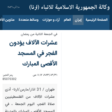
١٠ آب ٢٠٢٦
الصفحة الرئيسية
إيران
العالم
آراء و حوارات
وسائط متعددة
عناوين الأخب
في الجمعة الثانية من رمضان
عشرات الآلاف يؤدون
الفجر في المسجد
الأقصى المبارك
٣١‏/٠٣‏/٢٠٢٣، ١١:١٢ ص
رمز الخبر:
85070302
طهران / 31 اذار/مارس/ارنا- أدى
عشرات الآلاف من الفلسطينيين
صلاة الفجر، اليوم الجمعة ، في
المسجد الأقصى المبارك بالمدينة