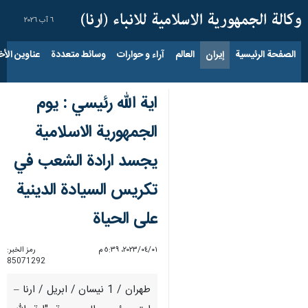
٦ آب ٢٠٢٦
الصفحة الرئيسية
إيران
العالم
آراء و حوارات
وسائط متعددة
عناوين الأخب
اية الله رئيسي : يوم
الجمهورية الاسلامية
يجسد ارادة الشعب في
تكريس السيادة الدينية
على الحياة
٠١‏/٠٤‏/٢٠٢٣، ٥:٣٩ م
رمز الخبر:
85071292
طهران / 1 نيسان / ابريل / ارنا –