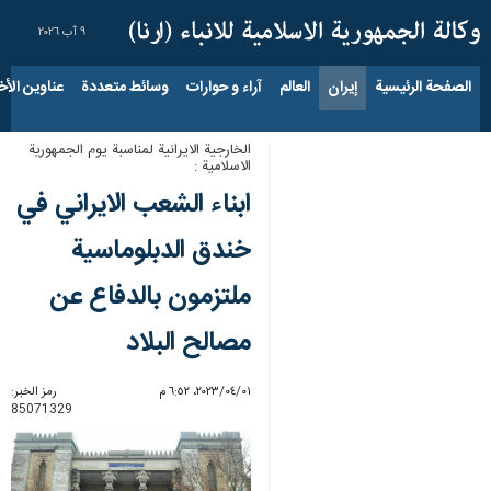
٩ آب ٢٠٢٦
الصفحة الرئيسية
إيران
العالم
آراء و حوارات
وسائط متعددة
عناوين الأخب
الخارجية الايرانية لمناسبة يوم الجمهورية
الاسلامية :
ابناء الشعب الايراني في
خندق الدبلوماسية
ملتزمون بالدفاع عن
مصالح البلاد
٠١‏/٠٤‏/٢٠٢٣، ٦:٥٢ م
رمز الخبر:
85071329