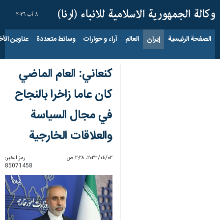
٨ آب ٢٠٢٦
الصفحة الرئيسية
إيران
العالم
آراء و حوارات
وسائط متعددة
عناوين الأخب
كنعاني: العام الماضي
كان عاما زاخرا بالنجاح
في مجال السياسة
والعلاقات الخارجية
٠٢‏/٠٤‏/٢٠٢٣، ٢:٢٨ ص
رمز الخبر:
85071458