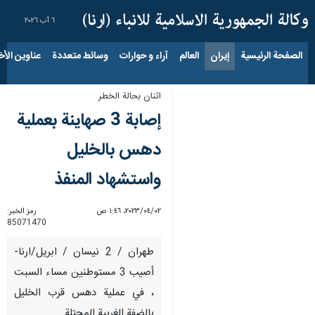
٦ آب ٢٠٢٦
الصفحة الرئيسية
إيران
العالم
آراء و حوارات
وسائط متعددة
عناوين الأخب
اثنان بحالة الخطر
إصابة 3 صهاينة بعملية
دهس بالخليل
واستشهاد المنفذ
٠٢‏/٠٤‏/٢٠٢٣، ١:٤٦ ص
رمز الخبر:
85071470
طهران / 2 نيسان / ابريل/ارنا-
أصيب 3 مستوطنين مساء السبت
، في عملية دهس قرب الخليل
بالضفة الغربية المحتلة.