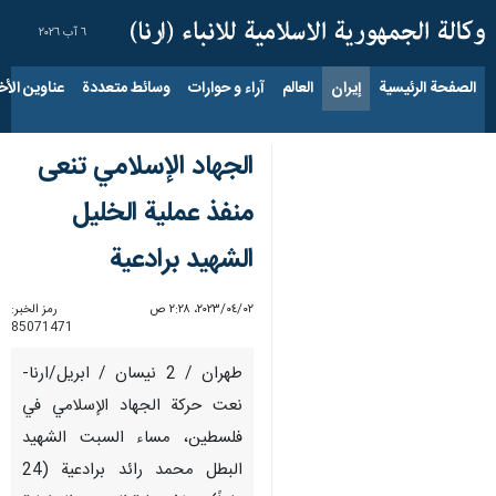
٦ آب ٢٠٢٦
الصفحة الرئيسية
إيران
العالم
آراء و حوارات
وسائط متعددة
عناوين الأخب
الجهاد الإسلامي تنعى
منفذ عملية الخليل
الشهيد برادعية
٠٢‏/٠٤‏/٢٠٢٣، ٢:٢٨ ص
رمز الخبر:
85071471
طهران / 2 نيسان / ابريل/ارنا-
نعت حركة الجهاد الإسلامي في
فلسطين، مساء السبت الشهيد
البطل محمد رائد برادعية (24