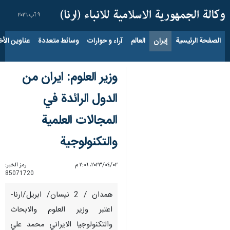
٩ آب ٢٠٢٦
الصفحة الرئيسية
إيران
العالم
آراء و حوارات
وسائط متعددة
عناوين الأخب
وزير العلوم: ايران من
الدول الرائدة في
المجالات العلمية
والتكنولوجية
٠٢‏/٠٤‏/٢٠٢٣، ٢:٠٦ م
رمز الخبر:
85071720
همدان / 2 نيسان/ ابريل/ارنا-
اعتبر وزير العلوم والابحاث
والتكنولوجيا الايراني محمد علي