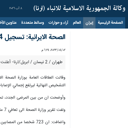
٨ آب ٢٠٢٦
الصفحة الرئيسية
إيران
العالم
آراء و حوارات
وسائط متعددة
عناوين الأخب
الصحة الايرانية: تسجيل 634 إصابة و 22 وفاة جديدة بكورونا
٠٢‏/٠٤‏/٢٠٢٣، ٦:٢٤ م
طهران / 2 نيسان / ابريل/ارنا- أعلنت وزارة الصحة والعلاج والتعليم الطبي الإيرانية، عن تسجيل 634 إصابة و 22 وفاة جديدة بفيروس كورونا، خلال الساعات الـ 24 الماضية داخل البلاد.
التشخيص النهائية ليرتفع إجمالي الإصابات الى 7 ملايين و 592 ألفا و 255 
وأوضحت ان من بين المرضى الجدد، تم ادخال 440 مصابا الى المستشفيات 
ولفت تقرير وزارة الصحة الى تعافي 7 ملايين و 346 ألفا و 566 شخصا من المصابين بفيروس كورونا لغاية الآن.
واضافت: ان 723 شخصا من المصابين بفيروس كورونا ما زالوا في حالة حرجة ويخضعون للعناية الفائقة.