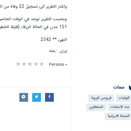
واشار التقرير الى تسجيل 22 وفاة من المصابين بفيروس "كوفيد 19" خلال 24 ساعة الماضية ليبلغ اجمالي عدد الوفيات 145 ألفا و 391 حالة وفاة.
151 مدن في الحالة الزرقاء (قليلة الخطورة جدا).
انتهى ** 2342
إيران
عامة
٠ Persons
سمات
الوفيات
فيروس كورونا
عدد الاصابات
المتعافين
الصحة الايرانية