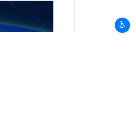
♿︎
تعليقك