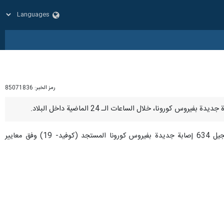
رمز الخبر:
85071836
وقالت العلاقات العامة بوزارة الصحة الايرانية في تقريرها اليومي اليوم الاحد انه خلال الـ 24 ساعة الماضية تم تسجيل 634 إصابة جديدة بفيروس كورونا المستجد (كوفيد- 19) وفق معايير