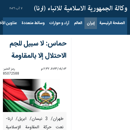
٧ آب ٢٠٢٦
الصفحة الرئيسية
إيران
العالم
آراء و حوارات
وسائط متعددة
عناوين الأخب
حماس: لا سبيل للجم
الاحتلال إلا بالمقاومة
٠٣‏/٠٤‏/٢٠٢٣، ٢:٣٢ م
رمز الخبر:
85072588
طهران/ 3 نيسان/ ابريل/ ارنا-
نعت حركة المقاومة الإسلامية