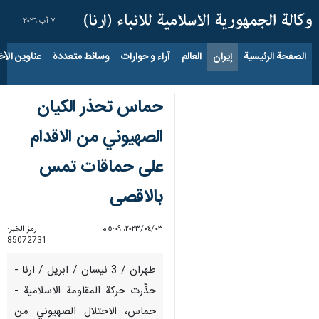
٧ آب ٢٠٢٦
الصفحة الرئيسية
إيران
العالم
آراء و حوارات
وسائط متعددة
عناوين الأخب
حماس تحذر الكيان
الصهيوني من الاقدام
على حماقات تمس
بالاقصى
٠٣‏/٠٤‏/٢٠٢٣، ٥:٠٩ م
رمز الخبر:
85072731
طهران / 3 نيسان / ابريل / ارنا -
حذّرت حركة المقاومة الاسلامية -
حماس، الاحتلال الصهيوني من