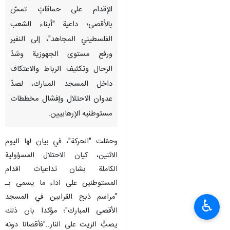
الإقدام على حماقاتٍ تمسّ
بالأقصى؛ داعية "أبناء الشعب
الفلسطيني المجاهد"، إلى النفير
ورفع مستوى الجهوزية وشدّ
الرحال وتكثيف الرباط والاعتكاف
داخل المسجد المبارك، لصدّ
عدوان الاحتلال وإفشال مخططات
مستوطنيه الإرهابيين.
وحمّلت "الحركة"، في بيان لها اليوم
الاثنين، كيان الاحتلال المسؤولية
الكاملة بشان تداعيات اقدام
المستوطنين على اداء ما يسمى بـ
"مراسم ذبح القرابين في المسجد
♿︎
الأقصى المبارك"؛ مؤكدا بان ذلك
يصبُّ الزيت على النار.."فأقصانا دونه