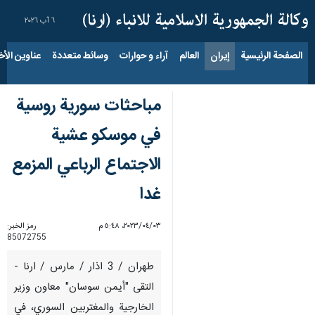
٦ آب ٢٠٢٦
الصفحة الرئيسية
إيران
العالم
آراء و حوارات
وسائط متعددة
عناوين الأخب
مباحثات سورية روسية
في موسكو عشية
الاجتماع الرباعي المزمع
غدا
٠٣‏/٠٤‏/٢٠٢٣، ٥:٤٨ م
رمز الخبر:
85072755
طهران / 3 اذار / مارس / ارنا -
التقى "أيمن سوسان" معاون وزير
الخارجية والمغتربين السوري، في