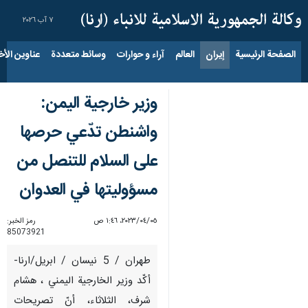
٧ آب ٢٠٢٦
الصفحة الرئيسية
إيران
العالم
آراء و حوارات
وسائط متعددة
عناوين الأخب
وزير خارجية اليمن:
واشنطن تدّعي حرصها
على السلام للتنصل من
مسؤوليتها في العدوان
٠٥‏/٠٤‏/٢٠٢٣، ١:٤٦ ص
رمز الخبر:
85073921
طهران / 5 نيسان / ابريل/ارنا-
أكّد وزير الخارجية اليمني ، هشام
شرف، الثلاثاء، أنّ تصريحات