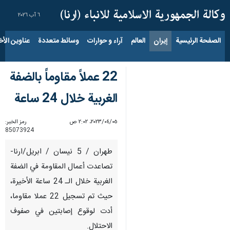
٦ آب ٢٠٢٦
الصفحة الرئيسية
إيران
العالم
آراء و حوارات
وسائط متعددة
عناوين الأخب
22 عملاً مقاوماً بالضفة
الغربية خلال 24 ساعة
٠٥‏/٠٤‏/٢٠٢٣، ٢:٠٢ ص
رمز الخبر:
85073924
طهران / 5 نيسان / ابريل/ارنا-
تصاعدت أعمال المقاومة في الضفة
الغربية خلال الـ 24 ساعة الأخيرة،
حيث تم تسجيل 22 عملا مقاوما،
أدت لوقوع إصابتين في صفوف
الاحتلال.