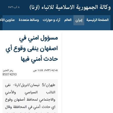
٨ آب ٢٠٢٦
الصفحة الرئيسية
إيران
العالم
آراء و حوارات
وسائط متعددة
عناوين الأخب
مسؤول امني في
اصفهان ینفى وقوع أي
حادث أمني فيها
٠٥‏/٠٤‏/٢٠٢٣، ١١:٥٤ ص
رمز الخبر:
85074293
طهران/5 نیسان/ابریل/ارنا- نفى
النائب السياسي والأمني
والاجتماعي لمحافظ أصفهان وقوع
اي حادث أمني في المحافظة وقال