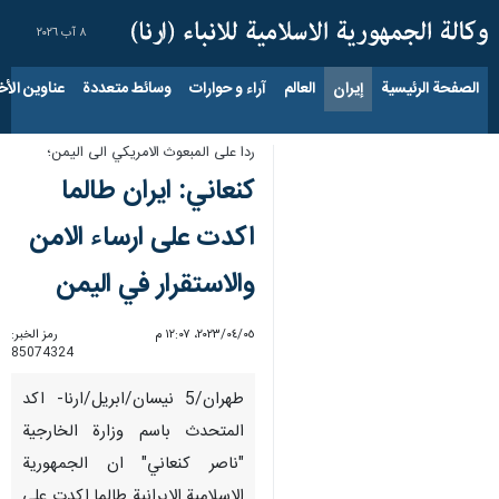
٨ آب ٢٠٢٦
الصفحة الرئيسية
إيران
العالم
آراء و حوارات
وسائط متعددة
عناوين الأخب
ردا على المبعوث الامريكي الى اليمن؛
كنعاني: ايران طالما
اكدت على ارساء الامن
والاستقرار في اليمن
٠٥‏/٠٤‏/٢٠٢٣، ١٢:٠٧ م
رمز الخبر:
85074324
طهران/5 نیسان/ابریل/ارنا- اكد
المتحدث باسم وزارة الخارجية
"ناصر كنعاني" ان الجمهورية
الاسلامية الايرانية طالما اكدت على