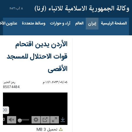
٨ آب ٢٠٢٦
الصفحة الرئيسية
إيران
العالم
آراء و حوارات
وسائط متعددة
عناوين الأخب
الأردن یدين اقتحام
قوات الاحتلال للمسجد
الأقصى
٠٥‏/٠٤‏/٢٠٢٣، ١:٤٦ م
رمز الخبر:
85074484
Unmute
Settings
PIP
Enter
Download
تحميل
3 MB
fullscreen