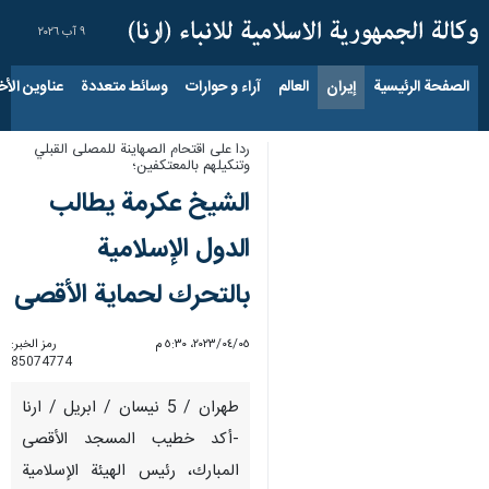
٩ آب ٢٠٢٦
الصفحة الرئيسية
إيران
العالم
آراء و حوارات
وسائط متعددة
عناوين الأخب
ردا على اقتحام الصهاينة للمصلى القبلي
وتنكيلهم بالمعتكفين؛
الشيخ عكرمة يطالب
الدول الإسلامية
بالتحرك لحماية الأقصى
٠٥‏/٠٤‏/٢٠٢٣، ٥:٣٠ م
رمز الخبر:
85074774
طهران / 5 نيسان / ابريل / ارنا
-أكد خطيب المسجد الأقصى
المبارك، رئيس الهيئة الإسلامية