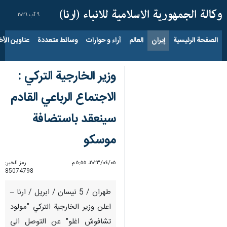
٩ آب ٢٠٢٦
الصفحة الرئيسية
إيران
العالم
آراء و حوارات
وسائط متعددة
عناوين الأخب
وزير الخارجية التركي :
الاجتماع الرباعي القادم
سينعقد باستضافة
موسكو
٠٥‏/٠٤‏/٢٠٢٣، ٥:٥٥ م
رمز الخبر:
85074798