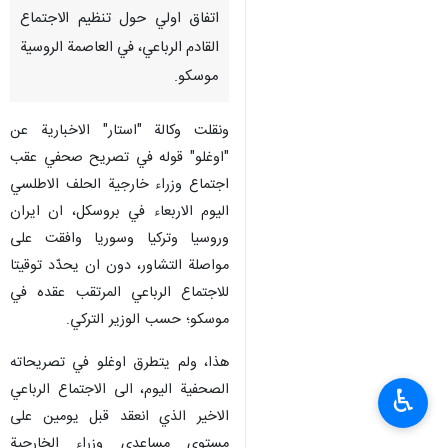
طهران / 5 نيسان / ابريل / ارنا –
اعلن وزير الخارجية التركي "مولود
تشافوش اغلو" عن التوصل الى
اتفاق اولي حول تنظيم الاجتماع
القادم الرباعي، في العاصمة الروسية
موسكو.
ونقلت وكالة "استار" الاخبارية عن
"اوغلو" قوله في تصريح صحفي عقب
اجتماع وزراء خارجية الحلف الاطلسي
اليوم الاربعاء في بروسكل، ان ايران
وروسيا وتركيا وسوريا وافقت على
♿︎
مواصلة التشاور، دون ان يحدّد توقيتا
للاجتماع الرباعي المرتقب عقده في