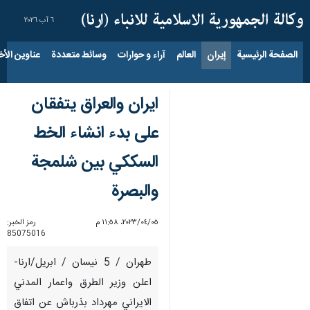
٦ آب ٢٠٢٦
الصفحة الرئيسية
إيران
العالم
آراء و حوارات
وسائط متعددة
عناوين الأخب
ايران والعراق يتفقان
على بدء انشاء الخط
السككي بين شلمجة
والبصرة
٠٥‏/٠٤‏/٢٠٢٣، ١١:٥٨ م
رمز الخبر:
85075016
طهران / 5 نيسان / ابريل/ارنا-
اعلن وزير الطرق واعمار المدني
الايراني مهرداد بذرباش عن اتفاق