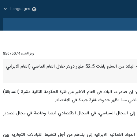
رمز الخبر:
85075074
مشهد / 6 نيسان / ابريل/ارنا- اعلن نائب وزير الصناعة والتعدين والتجارة الايراني محمد مهدي برادران بان صادرات البلاد من السلع بلغت 52.5 مليار دولار خلال العام الماضي (العام الايراني
 صادرات البلاد في العام الاخير من فترة الحكومة الثانية عشرة (السابقة)
 متابعته بالإضافة إلى المجال السياسي، في المجال الاقتصادي ايضا وخاصة في مجال تصدير
مواد الغذائية الايرانية إلى بلدهم من أجل تنشيط التبادلات التجارية بين