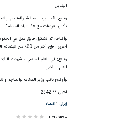
البلدين.
وتابع نائب وزير الصناعة والمناجم والت
بأدنى تعريفات مع هذا البلد المسلم".
وأضاف: تم تشكيل فريق عمل في الحكومة ل
أخرى ، فإن أكثر من 80٪ من البضائع المستوردة هي من المواد الخام أو السلع الوسيطة للإنتاج ، وقد تم تقليل كمية استيراد السلع المصنعة أو المنتجات النهائية بشكل كبير.
العام الماضي.
وأوضح نائب وزير الصناعة والمناجم والتجارة أن ا
انتهى ** 2342
إيران
اقتصاد
٠ Persons