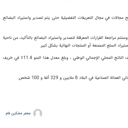
فتح مجالات في مجال التعريفات التفضيلية حتى يتم تصدير واستيراد البضائع
تم مراجعة القرارات المعرقلة لتصدير واستيراد البضائع بالتأكيد، من ناحية
وتابع: في العام الماضي ، شهدت البلاد أعلى نمو صناعي في السنوات الماضية ، بحيث بلغ نمو الصناعة أكثر من ضعف الناتج المحلي الإجمالي الوطني ، وبلغ معدل هذا النمو 11.4٪ في خريف
بلاد 8 ملايين و 329 ألفا و 100 شخص.
جعفر مشکین فام