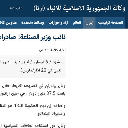
٦ آب ٢٠٢٦
الصفحة الرئيسية
إيران
العالم
آراء و حوارات
وسائط متعددة
عناوين الأخب
نائب وزير الصناعة: صادرات ايران 
٠٦‏/٠٤‏/٢٠٢٣، ٧:١١ ص
انتهى في 20 اذار/مارس).
وقال برادران في تصريحه الاربعاء خلال 
بلغت 37.5 مليار دولار ، في حين اراتفع المؤشر الى 52.5 مليار دولار في الحكومة الثالثة عشرة (الحالية) نهاية العام الماضي مما يظهر حدوث قفزة جيدة في الاقتصاد.
واضاف: إن 
واستيراد البضائع.
وقال: فور استئناف العلاقات السياسية ا