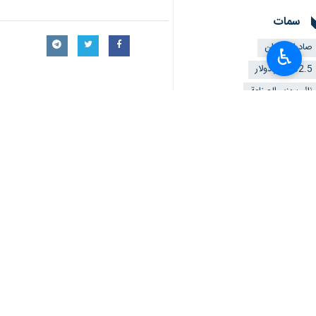
سمات
صادرات ايران
♿︎
52.5 مليار دولار
نائب وزير الصناعة
تعليقك