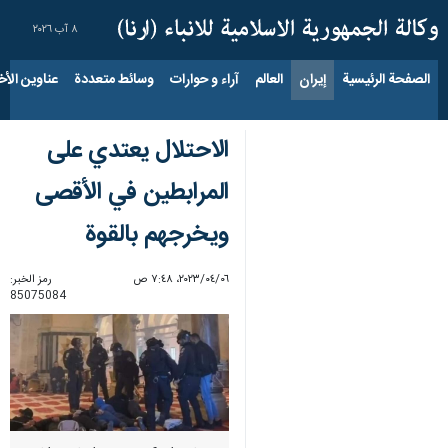
٨ آب ٢٠٢٦
الصفحة الرئيسية
إيران
العالم
آراء و حوارات
وسائط متعددة
عناوين الأخب
الاحتلال يعتدي على
المرابطين في الأقصى
ويخرجهم بالقوة
٠٦‏/٠٤‏/٢٠٢٣، ٧:٤٨ ص
رمز الخبر:
85075084