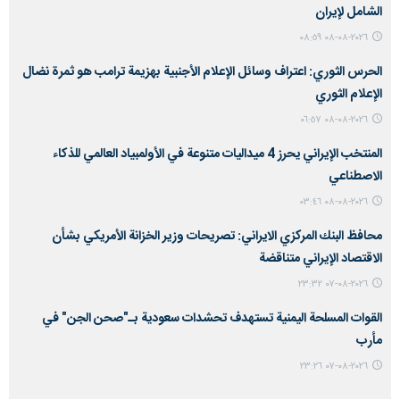
الشامل لإيران
٢٠٢٦-٠٨-٠٨ ٠٨:٥٩
الحرس الثوري: اعتراف وسائل الإعلام الأجنبية بهزيمة ترامب هو ثمرة نضال
الإعلام الثوري
٢٠٢٦-٠٨-٠٨ ٠٦:٥٧
المنتخب الإيراني يحرز 4 ميداليات متنوعة في الأولمبياد العالمي للذكاء
الاصطناعي
٢٠٢٦-٠٨-٠٨ ٠٣:٤٦
محافظ البنك المركزي الايراني: تصريحات وزير الخزانة الأمريكي بشأن
الاقتصاد الإيراني متناقضة
٢٠٢٦-٠٨-٠٧ ٢٣:٣٢
القوات المسلحة اليمنية تستهدف تحشدات سعودية بـ"صحن الجن" في
مأرب
٢٠٢٦-٠٨-٠٧ ٢٣:٢٦