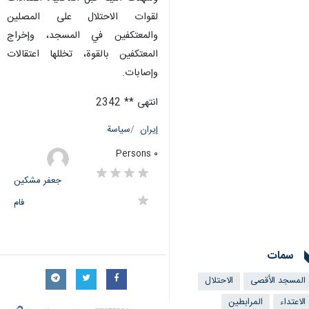
لقوات الاحتلال على المصلين
والمعتكفين في المسجد، وإخراج
المعتكفين بالقوة، تخللها اعتقالات
وإصابات.
انتهى ** 2342
إيران
سياسة
٠ Persons
جعفر مشکین
فام
سمات
المسجد الأقصى
الاحتلال
الاعتداء
المرابطين