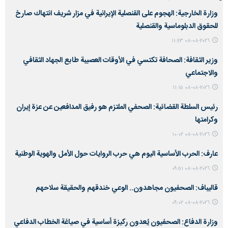
وزارة الخارجية: الهجوم على القنصلية الإيرانية في مزار شريف انتهاك صارخ
للحقوق الدبلوماسية والقنصلية
٢٠٢٦-٠٨-٠٨ ١١:٤٣
وزير الثقافة: الصحافة تكتسي في الأوقات العصيبة طابع الجهاد الثقافي
والاجتماعي
٢٠٢٦-٠٨-٠٨ ١١:١٥
رئيس السلطة القضائية: الصحفي الملتزم هو رفيق المدافعين عن عزة إيران
وكرامتها
٢٠٢٦-٠٨-٠٨ ١٠:٠٢
عارف: الحرب الأساسية اليوم هي حرب الروايات حول الأمل والهوية الوطنية
٢٠٢٦-٠٨-٠٨ ٠٩:٥١
قاليباف: الصحفيون مجاهدون.. الوعي خندقهم والحقيقة سلاحهم
٢٠٢٦-٠٨-٠٨ ٠٩:٠٢
وزارة الدفاع: الصحفيون يُعدون ركيزة أساسية في صياغة الخطاب الدفاعي