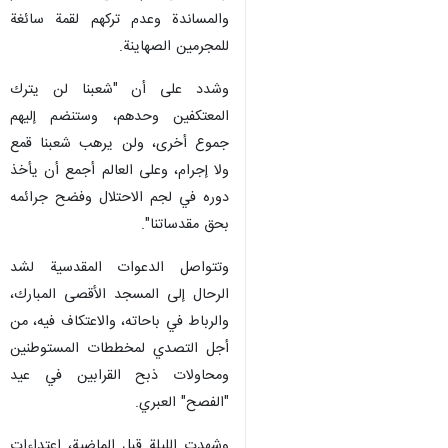
والمساندة وعدم تركهم لقمة سائغة
للمجرمين الصهاينة.
وشدد على أن "شعبنا لن يترك
المعتكفين وحدهم، وستنضم إليهم
جموع أخرى، ولن يرهب شعبنا قمع
ولا إجرام، وعلى العالم أجمع أن يأخذ
دوره في لجم الاحتلال وفضح جرائمه
بحق مقدساتنا".
وتتواصل الدعوات المقدسية لشد
الرحال إلى المسجد الأقصى المبارك،
والرباط في باحاته، والاعتكاف فيه، من
أجل التصدي لمخططات المستوطنين
ومحاولات ذبح القرابين في عيد
"الفصح" العبري.
وشهدت الليلة قبل الماضية، اعتداءات