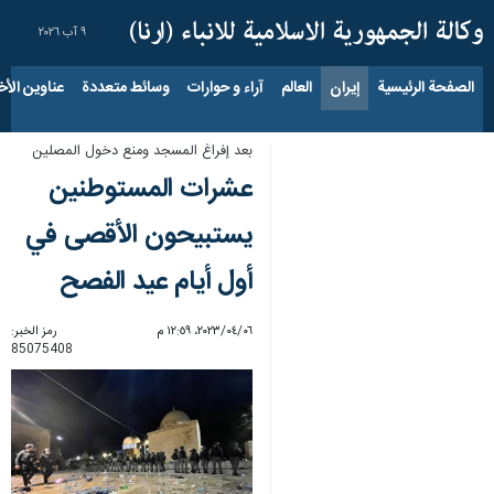
٩ آب ٢٠٢٦
الصفحة الرئيسية
إيران
العالم
آراء و حوارات
وسائط متعددة
عناوين الأخب
بعد إفراغ المسجد ومنع دخول المصلين
عشرات المستوطنين
يستبيحون الأقصى في
أول أيام عيد الفصح
٠٦‏/٠٤‏/٢٠٢٣، ١٢:٥٩ م
رمز الخبر:
85075408