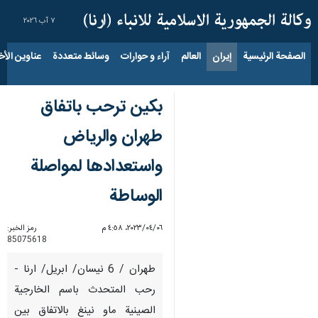
٧ آب ٢٠٢٦
الصفحة الرئيسية
إيران
العالم
آراء و حوارات
وسائط متعددة
عناوين الأخب
بكين ترحب باتفاق
طهران والرياض
واستعدادها لمواصلة
الوساطة
٠٦‏/٠٤‏/٢٠٢٣، ٤:٥٨ م
رمز الخبر:
85075618
طهران / 6 نيسان/ ابريل/ ارنا -
رحب المتحدث باسم الخارجية
الصينية ماو نينغ بالاتفاق بين