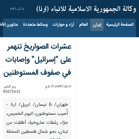
٨ آب ٢٠٢٦
الصفحة الرئيسية
إيران
العالم
آراء و حوارات
وسائط متعددة
عناوين الأخب
عشرات الصواريخ تنهمر
على "إسرائيل" وإصابات
في صفوف المستوطنين
٠٦‏/٠٤‏/٢٠٢٣، ٥:١٩ م
رمز الخبر:
85075632
طهران/ 6 نيسان/ ابريل/ ارنا -
أُصيب مستوطنون، اليوم الخميس،
جرَّاء رشقات صاروخية، أطلقت من
لبنان، نحو شمال فلسطين المحتلة