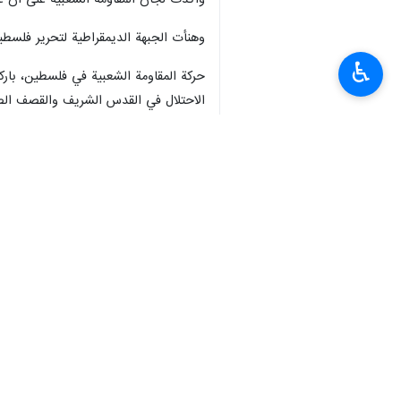
وأكدت لجان المقاومة الشعبية على أن عم
وهنأت الجبهة الديمقراطية لتحرير فلسطين
♿︎
حركة المقاومة الشعبية في فلسطين، بارك
الاحتلال في القدس الشريف والقصف الص
وحملت، الاحتلال "عواقب جرائمه المتواص
وأكدت، أن أي حماقة يرتكبها العدو الصهي
ودعت، "جماهير شعبنا الفلسطيني لشد الر
انتهى ** 2342
إيران
سياسة
٠ Persons