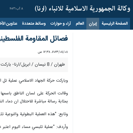
٨ آب ٢٠٢٦
الصفحة الرئيسية
إيران
العالم
آراء و حوارات
وسائط متعددة
عناوين الأخب
فصائل المقاومة الفلسطيني
٠٨‏/٠٤‏/٢٠٢٣، ١٢:٣٨ ص
طهران / 8 نيسان / ابريل/ارنا- باركت فصائل المقومة الفلسطينية، مساء الجمعة، العملية الفدائية التي وقعت في تل أبيب وأسفرت عن مقتل مستوطن وإصابة آخرين.
وباركت حركة الجهاد الاسلامي عملية تل ا
وقالت الحركة على لسان الناطق باسمها 
بمثابة رسالة مباشرة للاحتلال ان دماء الش
وتابع: "هذه العملية البطولية والنوعية
وأردف: "عملية تلبسي مساء اليوم اعتبر ض