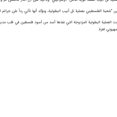
لية تل أبيب صفعة قوية للأمن "الإسرائيلي" وتأكيد على أن الثأر للأقصى لم ول
 "شعبنا الفلسطيني بعملية تل أبيب البطولية، ونؤكد أنها تأتي رداً على جرائم 
ت العملية البطولية المزدوجة التي نفذها أسد من أسود فلسطين في قلب مدينة
هيوني لغزة.
لة ضد شعبنا الفلسطيني ومقدساتنا، ظناً منه أن مقاومتنا قد استسلمت ورفعت ا
وني لن تمر مرور الكرامة، وستكون مقاومتنا له بالمرصاد وعلى أهبة الاستعداد, 
حال إلى المسجد الاقصى والرباط فيه والدفاع عنه بكل أوتي شعبنا من قوة وير