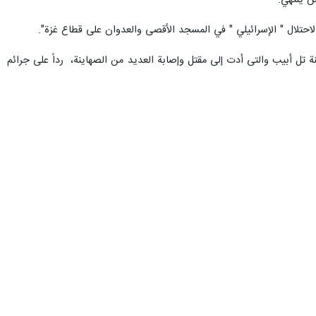
ن ينتهي.
الاحتلال " الإسرائيلي " في المسجد الأقصى والعدوان على قطاع غزة".
 تل أبيب والتى أدت إلى مقتل وإصابة العديد من الصهاينة، رداً على جرائم
لراية، ليأتيه الرد الصاعق من حيث لا يحتسب".
فكل الخيارات مفتوحة أمامنا ولا سقف لردودنا.
د كيد المعتدين عنه".
جعفر مشکین فام