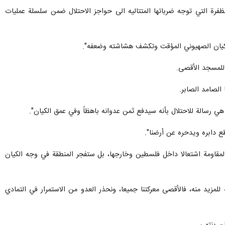
مظفرة التي توجه ضرباتها المتتاليه الى حواجز الاحتلال ضمن سلسلة عمليات
 الكيان الصهيوني المؤقت وتكشف هشاشته وضعفه".
 للمسجد الأقصى.
لصامد الصابر.
 هي رسالة للاحتلال بأنه سيدفع ثمن عدوانه باهظاً وفي عمق الكيان".
طع دابره ويدحره عن أرضنا".
مقاومة اشتعالا داخل فلسطين وخارجها، بل ستفجر المنطقة في وجه الكيان
مزيد منه، فالأقصى معركتنا جميعا، ونحذر العدو من الاستمرار في التمادي