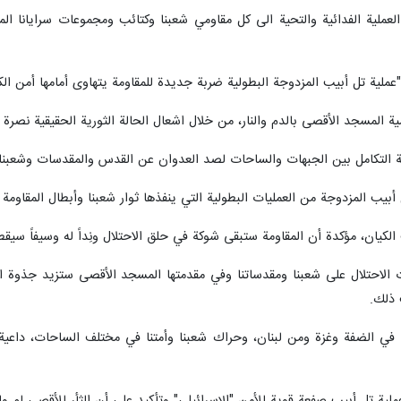
لعملية الفدائية والتحية الى كل مقاومي شعبنا وكتائب ومجموعات سرايانا ال
"عملية تل أبيب المزدوجة البطولية ضربة جديدة للمقاومة يتهاوى أمامها أمن
المسجد الأقصى بالدم والنار، من خلال اشعال الحالة الثورية الحقيقية نصرة
 التكامل بين الجبهات والساحات لصد العدوان عن القدس والمقدسات وشعبنا ا
ل أبيب المزدوجة من العمليات البطولية التي ينفذها ثوار شعبنا وأبطال المقاومة
الكيان، مؤكدة أن المقاومة ستبقى شوكة في حلق الاحتلال ونِداً له وسيفاً سيق
 الاحتلال على شعبنا ومقدساتنا وفي مقدمتها المسجد الأقصى ستزيد جذوة ال
 ذلك.
 في الضفة وغزة ومن لبنان، وحراك شعبنا وأمتنا في مختلف الساحات، داعية لل