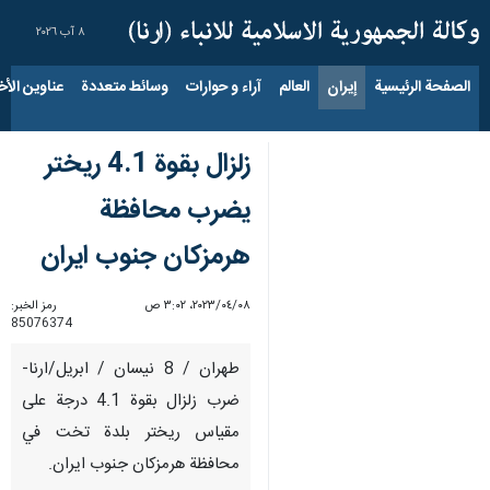
٨ آب ٢٠٢٦
الصفحة الرئيسية
إيران
العالم
آراء و حوارات
وسائط متعددة
عناوين الأخب
زلزال بقوة 4.1 ريختر
يضرب محافظة
هرمزكان جنوب ايران
٠٨‏/٠٤‏/٢٠٢٣، ٣:٠٢ ص
رمز الخبر:
85076374
طهران / 8 نيسان / ابريل/ارنا-
ضرب زلزال بقوة 4.1 درجة على
مقياس ريختر بلدة تخت في
محافظة هرمزكان جنوب ايران.