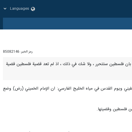
رمز الخبر:
85082146
تنكسيري بان فلسطين ستتحرر ، ولا شك في ذلك ، اذ لم تعد قضية فلسطين قضية
سطيني ويوم القدس في مياه الخليج الفارسي: ان الإمام الخميني (رض) وضع
 عن فلسطين وقضيتها.