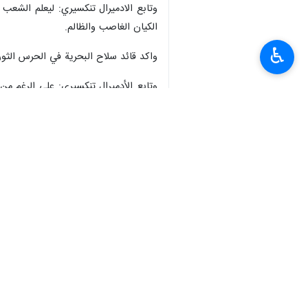
وتابع الادميرال تنكسيري: ليعلم الشع
الكيان الغاصب والظالم.
♿︎
واكد قائد سلاح البحرية في الحرس الثوري
وتابع الأدميرال تنكسيري: على الرغم من
والدبلوماسية والإمبراطوريات الخبرية 
وأضاف: الآن وضع الكيان الصهيوني أسو
*المقاومة الإسلامية في لبنان وفلسطين اي
ينبئ عن ظهور مقاومة عالمية ضد الصهيونية لم تك
وقال: هذا درس كبير، سواء لأعداء الأمة
الظالم في العالم الإسلامي، وكذلك هو د