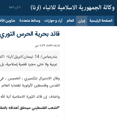
٦ آب ٢٠٢٦
الصفحة الرئيسية
إيران
العالم
آراء و حوارات
وسائط متعددة
عناوين الأخب
قائد بحرية الحرس الثوري
١٤‏/٠٤‏/٢٠٢٣، ٧:٣٩ ص
بندرعباس/ 14 نيسان/ابر
عربية ولا حتى مجرد قضية إسلامية، بل
وقال الادميرال تنكسيري ، الخميس ، في
القدس وفلسطين كأولوية لقضايا العالم ال
واضاف: إن قائد الثورة الاسلامية آية ال
*الشعب الفلسطيني سيحقق أهدافه بالمقاوم