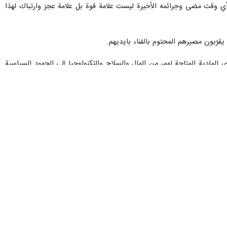
ي وقت مضى وجرائمه الأخيرة ليست علامة قوة بل علامة عجز وارتباك لهذا
قرّبون مصيرهم المحتوم بالفناء بايديهم.
المادية المتاحة لهم، من المال والسلاح والتكنولوجيا إلى الجهود السياسية
ت هذه القضية أكثر تعقيدًا مع مرور الوقت.
ن سبب ظهوره اصبح أكثر جدية.
وقال قائد سلاح البحرية في الحرس الثوري الإسلامي: الاحتجاج العالمي غير المسبوق والعفوي من شرق آسيا إلى أمريكا اللاتينية ضد هذا الكيان والتظاهرات الشعبية في أكثر من 120 دولة في
العالم ، بما في ذلك في أوروبا وبريطانيا، والتي كانت المصدر الرئيسي لنشوء هذه الشجرة الخبيثة، ودفاعهم عن المقاومة الإسلامية في غزة والمقاومة الإسلامية في لبنان في حرب الـ 33 يوماً ،
مع مرور الوقت إلى حقيقة على ارض الواقع وان يفرضوا تطبيع مثل هذا الامر
أن الكفاح من أجل الحق لن يضيع ولن يبقى بلا اجر.