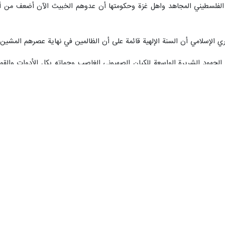
ب الفلسطيني المجاهد واهل غزة وحكومتها أن عدوهم الخبيث الآن أضعف من أ
 الإسلامي أن السنة الإلهية قائمة على أن الظالمين في نهاية عصرهم المشين ي
 الجهود الشريرة الواسعة للكيان الصهيوني الغاصب وحماته بكل الأدوات والقوى 
والاعلامية الضخمة لم تستطع حل قضية شرعية الكيان الصهيوني فحسب ، بل أصبح
أ من أي وقت مضى في تاريخه الأسود لدى الرأي العام في العالم والتساؤل ع
قظت الضمير العالمي
ن بهذه الجدية والجحم طيلة الـ 75 عاماً الماضية.
 الإسلامية الذين أرادوا خلق دولة وشعب مزيف بالقوة والقمع ، وان يحولوها 
رس كبير للأمة الإسلامية وخاصة الشباب الغيارى وضمائرهم الحية حتى يعلموا 