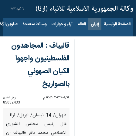
٦ آب ٢٠٢٦
الصفحة الرئيسية
إيران
العالم
آراء و حوارات
وسائط متعددة
عناوين الأخب
قاليباف : المجاهدون
الفلسطينيون واجهوا
الكيان الصهوني
بالصواريخ
١٤‏/٠٤‏/٢٠٢٣، ١٢:٥٦ م
رمز الخبر:
85082433
طهران/ 14 نيسان/ ابريل/ ارنا -
قال رئيس مجلس الشورى
الاسلامي محمد باقر قاليباف ان