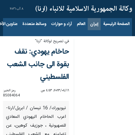
٨ آب ٢٠٢٦
الصفحة الرئيسية
إيران
العالم
آراء و حوارات
وسائط متعددة
عناوين الأخب
في تصريح لوكالة "ارنا"
حاخام يهودي: نقف
بقوة الى جانب الشعب
الفلسطيني
١٦‏/٠٤‏/٢٠٢٣، ٤:٤٣ ص
رمز الخبر:
85084064
نيويورك/ 16 نيسان / ابريل/ارنا-
اعرب الحاخام اليهودي المعادي
للصهيونية ، جوزيف كوهين، عن
تضامنه مع الشعب الفلسطيني