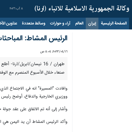
٨ آب ٢٠٢٦
الصفحة الرئيسية
إيران
العالم
آراء و حوارات
وسائط متعددة
عناوين الأخب
الرئيس المشاط: المباحثا
١٦‏/٠٤‏/٢٠٢٣، ٥:٠٤ ص
طهران / 16 نيسان/ابريل/ا
صنعاء خلال الأسبوع المنصرم مع الوف
وافادت "المسيرة" انه في الاجتماع الذ
ووزيري الخارجية والدفاع، أوضح رئيس ا
وأشار إلى أنه تم الاتفاق على عقد جولة ج
وأكد الرئيس المشاط أن يد اليمن هي الط