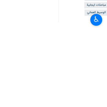
مباحثات ايجابية
الوسيط العماني
♿︎
تعليقك