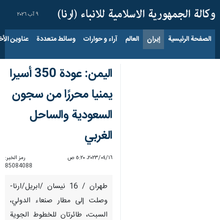
٩ آب ٢٠٢٦
الصفحة الرئيسية
إيران
العالم
آراء و حوارات
وسائط متعددة
عناوين الأخب
اليمن: عودة 350 أسيرا
يمنيا محررًا من سجون
السعودية والساحل
الغربي
١٦‏/٠٤‏/٢٠٢٣، ٥:٢٠ ص
رمز الخبر:
85084088