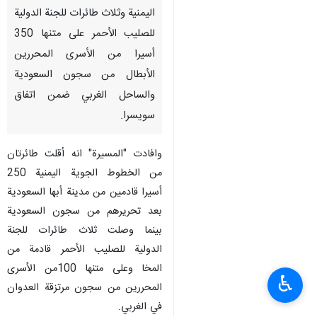
طهران / 16 نيسان /ابريل/ارنا-
وصلت إلى مطار صنعاء الدولي،
السبت، طائرتان للخطوط الجوية
اليمنية وثلاث طائرات للجنة الدولية
للصليب الأحمر على متنها 350
أسيرا من الأسرى المحررين
الأبطال من سجون السعودية
والساحل الغربي ضمن اتفاق
سويسرا.
وافادت "المسيرة" انه أقلت طائرتان
من الخطوط الجوية اليمنية 250
♿︎
أسيرا قادمين من مدينة أبها السعودية
بعد تحريرهم من سجون السعودية