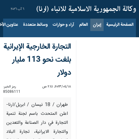
٦ آب ٢٠٢٦
الصفحة الرئيسية
إيران
العالم
آراء و حوارات
وسائط متعددة
عناوين الأخب
التجارة الخارجية الإيرانية
بلغت نحو 113 مليار
دولار
١٨‏/٠٤‏/٢٠٢٣، ٢:٤١ ص
رمز الخبر:
85086111
طهران / 18 نيسان / ابريل/ارنا-
اعلن المتحدث باسم لجنة تنمية
التجارة في دار الصناعة والتعدين
والتجارة الايرانية، تجارة البلاد