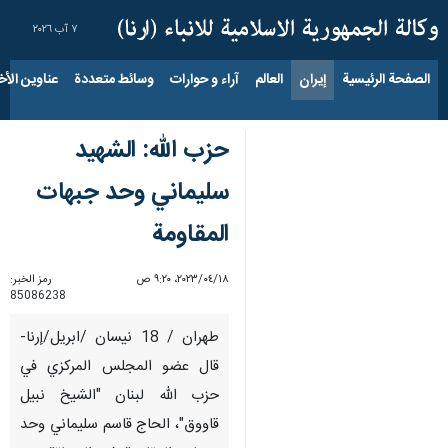
٧ آب ٢٠٢٦
الصفحة الرئيسية
إيران
العالم
آراء و حوارات
وسائط متعددة
عناوين الأخب
حزب الله: الشهيد
سليماني وحد جبهات
المقاومة
١٨‏/٠٤‏/٢٠٢٣، ٩:٢٠ ص
رمز الخبر:
85086238