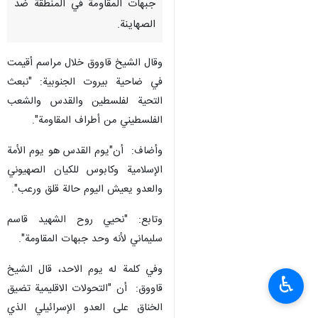
طهران / 18 نيسان /ابريل/إرنا-
قال عضو المجلس المركزي في
حزب الله لبنان "الشيخ نبيل
قاووق"، الحاج قاسم سليماني وحد
جبهات المقاومة في المنطقة ضد
الصهاينة.
وقال الشيخ قاووق خلال مراسم أقيمت
في ضاحية بيروت الجنوبية: "نبعث
التحية لفلسطين والقدس والشعب
الفلسطيني من أطراف المقاومة".
وأضاف: أن"يوم القدس هو يوم الأمة
الإسلامية وكابوس للكيان الصهيوني
والعدو يعيش اليوم حالة قلق ورعب".
♿︎
وتابع: "نحيي روح الشهيد قاسم