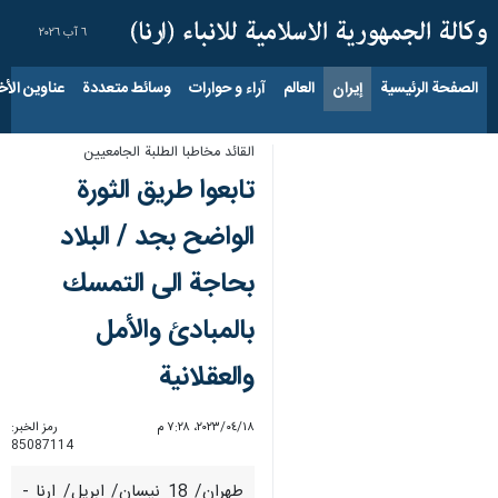
٦ آب ٢٠٢٦
الصفحة الرئيسية
إيران
العالم
آراء و حوارات
وسائط متعددة
عناوين الأخب
القائد مخاطبا الطلبة الجامعيين
تابعوا طريق الثورة
الواضح بجد / البلاد
بحاجة الى التمسك
بالمبادئ والأمل
والعقلانية
١٨‏/٠٤‏/٢٠٢٣، ٧:٢٨ م
رمز الخبر:
85087114
طهران/ 18 نيسان/ ابريل/ ارنا -