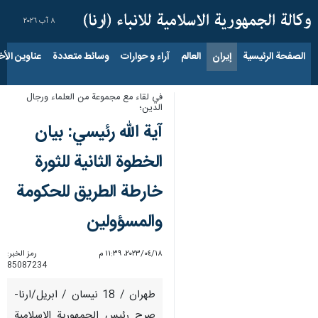
٨ آب ٢٠٢٦
الصفحة الرئيسية
إيران
العالم
آراء و حوارات
وسائط متعددة
عناوين الأخب
في لقاء مع مجموعة من العلماء ورجال
الدين؛
آية الله رئيسي: بيان
الخطوة الثانية للثورة
خارطة الطريق للحكومة
والمسؤولين
١٨‏/٠٤‏/٢٠٢٣، ١١:٣٩ م
رمز الخبر:
85087234
طهران / 18 نيسان / ابريل/ارنا-
صرح رئيس الجمهورية الاسلامية