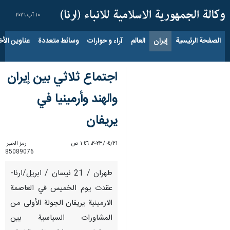
١٠ آب ٢٠٢٦
الصفحة الرئيسية
إيران
العالم
آراء و حوارات
وسائط متعددة
عناوين الأخب
اجتماع ثلاثي بين إيران
والهند وأرمينيا في
يريفان
٢١‏/٠٤‏/٢٠٢٣، ١:٤٦ ص
رمز الخبر:
85089076
طهران / 21 نيسان / ابريل/ارنا-
عقدت يوم الخميس في العاصمة
الارمينية يريفان الجولة الأولى من
المشاورات السياسية بين