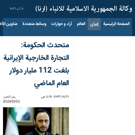
٨ آب ٢٠٢٦
الصفحة الرئيسية
إيران
العالم
آراء و حوارات
وسائط متعددة
عناوين الأخب
متحدث الحكومة:
التجارة الخارجية الإيرانية
بلغت 112 مليار دولار
العام الماضي
٢١‏/٠٤‏/٢٠٢٣، ٤:٢٥ ص
رمز الخبر:
85089093