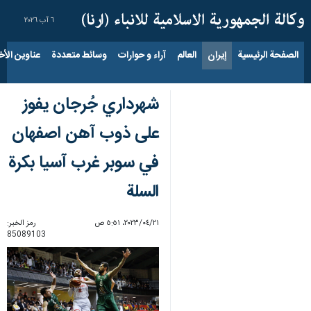
٦ آب ٢٠٢٦
الصفحة الرئيسية
إيران
العالم
آراء و حوارات
وسائط متعددة
عناوين الأخب
شهرداري جُرجان يفوز
على ذوب آهن اصفهان
في سوبر غرب آسيا بكرة
السلة
٢١‏/٠٤‏/٢٠٢٣، ٥:٥١ ص
رمز الخبر:
85089103