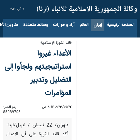
٧ آب ٢٠٢٦
الصفحة الرئيسية
إيران
العالم
آراء و حوارات
وسائط متعددة
عناوين الأخب
قائد الثورة الإسلامية:
الأعداء غيروا
استراتيجيتهم ولجأوا إلى
التضليل وتدبير
المؤامرات
٢٢‏/٠٤‏/٢٠٢٣، ٨:٤٢ ص
رمز الخبر:
85089705
طهران/ 22 نيسان / ابريل/ارنا-
أكد قائد الثورة على أن الاعداء