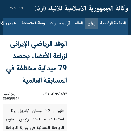
٩ آب ٢٠٢٦
الصفحة الرئيسية
إيران
العالم
آراء و حوارات
وسائط متعددة
عناوين الأخب
الوفد الرياضي الإيراني
لزراعة الأعضاء يحصد
79 ميدالية مختلفة في
المسابقة العالمية
٢٢‏/٠٤‏/٢٠٢٣، ٢:١٠ م
رمز الخبر:
85089947
طهران 22 نيسان /ابريل إرنا –
استقبلت مساعدة رئيس تطوير
الرياضة النسائية في وزارة الرياضة