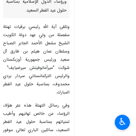
ورؤساء الدول الإسلامية بمناسبة
حلول عيد الفطر السعيد.
وتلقى آية الله رئيسي برقيات تهنئة
منفصلة من ولي عهد دولة الكويت
الشيخ مشعل الأحمد الجابر الصباح
وسلطان عمان هيثم بن طارق آل
سعيد ورئيس جمهورية أوزبكستان
شوكت "ميرأمانوفيتش ميرضيايف"
والرئيس التركمانستاني سردار بردي
محمدوف، بمناسبة حلول عيد الفطر
المبارك.
وفي رسائل التهنئة هذه عبّر هؤلاء
الرؤساء عن خالص تهانيهم وأطيب
♿︎
تمنياتهم بمناسبة حلول عيد الفطر
السعيد، سائلين الباري تعالى موفور