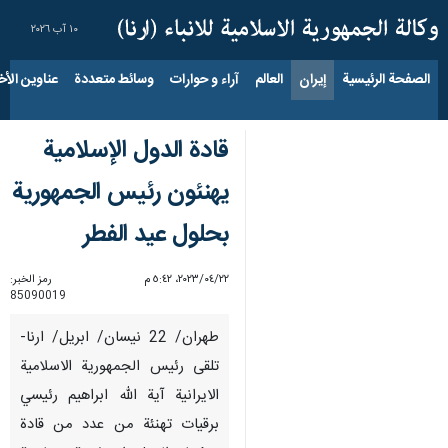
١٠ آب ٢٠٢٦
الصفحة الرئيسية
إيران
العالم
آراء و حوارات
وسائط متعددة
عناوين الأخب
قادة الدول الإسلامية
يهنئون رئیس الجمهوریة
بحلول عيد الفطر
٢٢‏/٠٤‏/٢٠٢٣، ٥:٤٢ م
رمز الخبر:
85090019
طهران/ 22 نيسان/ ابريل/ ارنا-
تلقى رئيس الجمهورية الاسلامية
الايرانية آية الله ابراهيم رئيسي
برقيات تهنئة من عدد من قادة