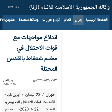
٧ آب ٢٠٢٦
الصفحة الرئيسية
إيران
العالم
آراء و حوارات
وسائط متعددة
عناوين الأخب
اندلاع مواجهات مع
قوات الاحتلال في
مخيم شعفاط بالقدس
المحتلة
٢٣‏/٠٤‏/٢٠٢٣، ٢:٣٦ ص
رمز الخبر:
85090199
طهران / 23 نيسان / ابريل/ارنا-
اقتحمت قوات الاحتلال الصهيوني،
السبت 22-4-2023، مخيم