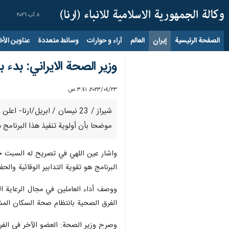
٨ آب ٢٠٢٦
الصفحة الرئيسية
إيران
العالم
آراء و حوارات
وسائط متعددة
عناوين الأخب
وزير الصحة الايراني: بدء برنامج ص
٢٣‏/٠٤‏/٢٠٢٣، ٣:٤١ ص
موضحا بأن أولوية تنفيذ هذا البرنامج 
واشار عين اللهي في تصريح له السبت خلا
البرنامج هو تقوية التدابير الوقائية وا
ووصف أداء العاملين في مجال الرعاية 
الفرق الصحية بانتظام صحة السكان المشم
وصرح وزير الصحة: العضو الآخر في الف